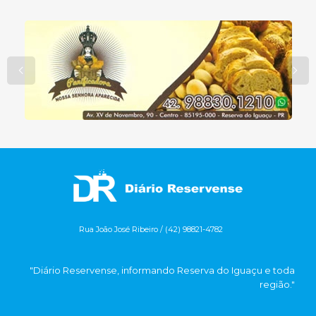
Rua João José Ribeiro / (42) 98821-4782
"Diário Reservense, informando Reserva do Iguaçu e toda
região."