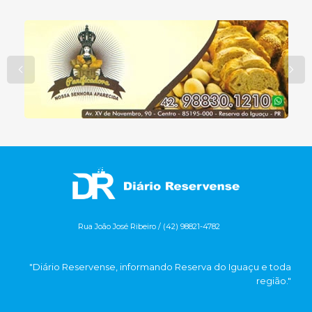
Rua João José Ribeiro / (42) 98821-4782
"Diário Reservense, informando Reserva do Iguaçu e toda
região."